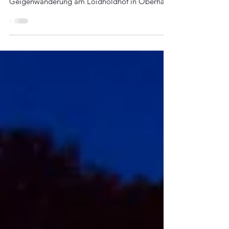
„weniger Mehr“ SOMMERFEST mit
Geigenwanderung am Loidholdhof in Oberhart
9, 4113 St....