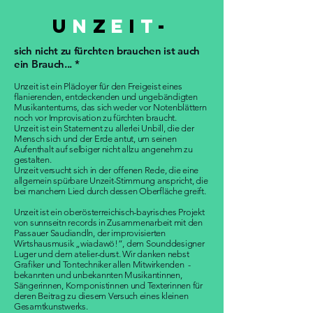
U
N
Z
E
I
T
-
sich nicht zu fürchten brauchen ist auch
ein Brauch... *
Unzeit ist ein Plädoyer für den Freigeist eines
flanierenden, entdeckenden und ungebändigten
Musikantentums, das sich weder vor Notenblättern
noch vor Improvisation zu fürchten braucht.
Unzeit ist ein Statement zu allerlei Unbill, die der
Mensch sich und der Erde antut, um seinen
Aufenthalt auf selbiger nicht allzu angenehm zu
gestalten.
Unzeit versucht sich in der offenen Rede, die eine
allgemein spürbare Unzeit-Stimmung anspricht, die
bei manchem Lied durch dessen Oberfläche greift.
Unzeit ist ein oberösterreichisch-bayrisches Projekt
von sunnseitn records in Zusammenarbeit mit den
Passauer Saudiandln, der improvisierten
Wirtshausmusik „wiadawö!“, dem Sounddesigner
Luger und dem atelier-durst. Wir danken nebst
Grafiker und Tontechniker allen Mitwirkenden -
bekannten und unbekannten Musikantinnen,
Sängerinnen, Komponistinnen und Texterinnen für
deren Beitrag zu diesem Versuch eines kleinen
Gesamtkunstwerks.