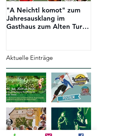
"A Neichtl komot" zum
Samstag 24. 6
Jahresausklang im
SOMMERFES
Gasthaus zum Alten Turm
LOIDHOLDHOF
in Haslach. 28. 12. 2023
ab 19:30
Aktuelle Einträge
Programm
Freitag 29.
Sommer/Fr
Dezember