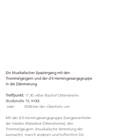
Ein Musikalischer Spaziergang mit den 
Trommelgeigern und der d´4 Herrengesangsgruppe 
in die Dämmerung 
Treffpunkt:
 17:30 ›Alter Bauhof Ottensheim‹ 
(
Rodlstraße 19, 4100)
 oder          18:00 bei der ›Überfuhr‹ um 
Mit der d`4 Herrengesangsgruppe (Sangesvertreter 
der lokalen Matadore Ottensheims), den 
Trommelgeigern  (musikalische Vertretung der 
sunnseitn)  manch anderen und hoffentlich Dir. 