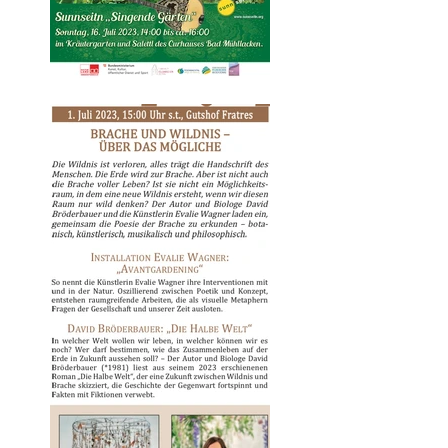
2023 „TANZLUST“
Sunnseitn „Singende
Gärten“Sonntag, 16.
Juli 2023, 14:00 bis
ca. 16:00 im
Kräutergarten…