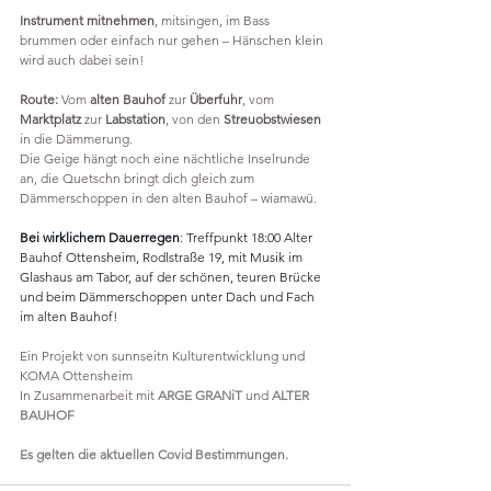
Instrument mitnehmen
, mitsingen, im Bass 
brummen oder einfach nur gehen – Hänschen klein 
wird auch dabei sein! 
Route:
 Vom 
alten Bauhof
 zur 
Überfuhr
, vom 
Marktplatz
 zur 
Labstation
, von den 
Streuobstwiesen
in die Dämmerung. 
Die Geige hängt noch eine nächtliche Inselrunde 
an, die Quetschn bringt dich gleich zum 
Dämmerschoppen in den alten Bauhof – wiamawü. 
Bei wirklichem Dauerregen
: Treffpunkt 18:00 Alter 
Bauhof Ottensheim, Rodlstraße 19, mit Musik im 
Glashaus am Tabor, auf der schönen, teuren Brücke 
und beim Dämmerschoppen unter Dach und Fach 
im alten Bauhof!
Ein Projekt von sunnseitn Kulturentwicklung und 
KOMA Ottensheim
In Zusammenarbeit mit 
ARGE GRANiT
 und 
ALTER 
BAUHOF
Es gelten die aktuellen Covid Bestimmungen.