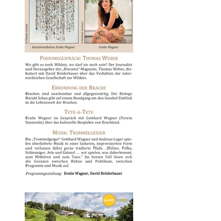
sunnseitn-
Geigenwanderung