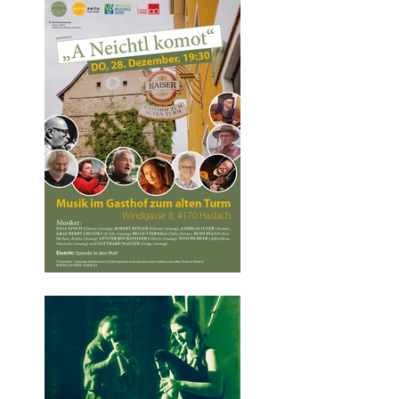
Freitag 29.
Dezember 2023
13.00 – 14:30
SESSELLIFTKONZER
T
„MITTAGSGELÄUT“a
uf der Postalm
"A Neichtl komot"
zum Jahresausklang
im Gasthaus zum
Alten Turm in