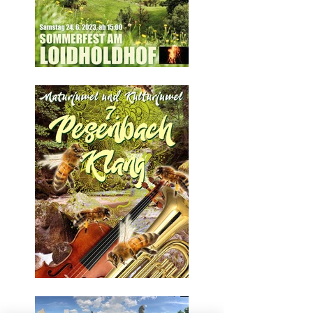
"Brache und
Wildnis- über das
Mögliche" in
Kooperation mit
Evalie Wagner.
Samstag 24. 6.
2023, SOMMERFEST
AM LOIDHOLDHOF
ab 15:00
Sa. 3. Juni 2023,