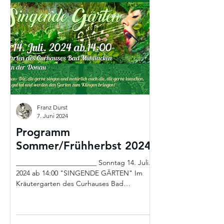
Franz Durst
7. Juni 2024
Programm
Freitag 29.
Sommer/Frühherbst 2024
2023 13.00 –
SESSELLIFT
_______________________ Sonntag 14. Juli.
„MITTAGSGE
2024 ab 14:00 "SINGENDE GÄRTEN" Im
Kräutergarten des Curhauses Bad
Postalm
Es spielen ab 13:00 liv
Mühllacken, Feldkirchen an...
Liftanlage jeweils ein
Trommlerin zwei Rund
unter...