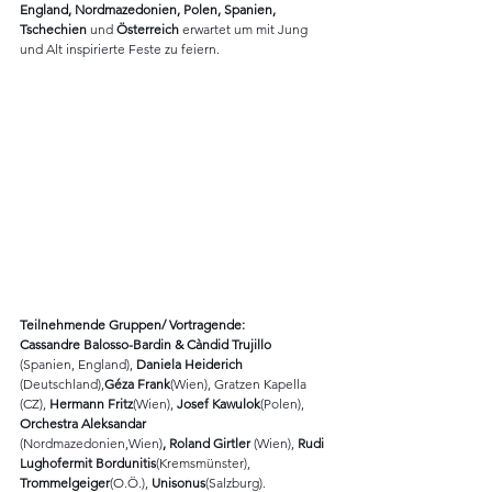
England, Nordmazedonien, Polen, Spanien, 
Tschechien 
und 
Österreich 
erwartet um mit Jung 
und Alt inspirierte Feste zu feiern. 
Teilnehmende Gruppen/ Vortragende: 
Cassandre Balosso-Bardin & Càndid Trujillo 
(Spanien, England), 
Daniela Heiderich 
(Deutschland),
Géza Frank
(Wien), Gratzen Kapella 
(CZ), 
Hermann Fritz
(Wien), 
Josef Kawulok
(Polen), 
Orchestra Aleksandar
(Nordmazedonien,Wien)
, Roland Girtler 
(Wien), 
Rudi 
Lughofermit Bordunitis
(Kremsmünster), 
Trommelgeiger
(O.Ö.), 
Unisonus
(Salzburg). 