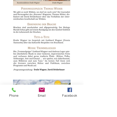
sunnseitn-
Geigenwanderung
Phone
Email
Facebook
"Brache und
Wildnis- über das
Mögliche" in