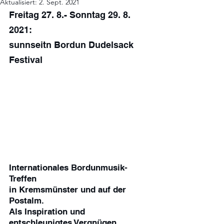
Aktualisiert:
2. Sept. 2021
Freitag 27. 8.- Sonntag 29. 8. 
2021: 
sunnseitn Bordun Dudelsack 
Festival 
Internationales Bordunmusik-
Treffen 
in Kremsmünster und auf der 
Postalm.
Als Inspiration und 
entschleunigtes Vergnügen. 