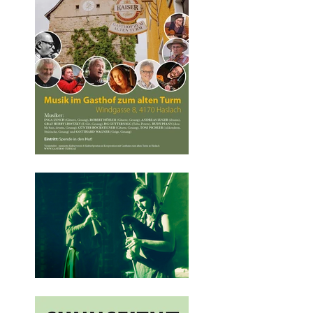
SESSELLIFTKONZER
T
„MITTAGSGELÄUT“a
uf der Postalm
"A Neichtl komot"
zum Jahresausklang
im Gasthaus zum
Alten Turm in
Haslach. 28. 12.
2023 ab 19:30
SUNNSEITN