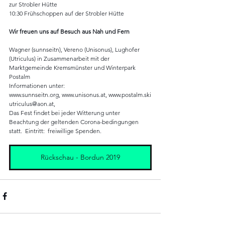
zur Strobler Hütte
10:30 Frühschoppen auf der Strobler Hütte 
Wir freuen uns auf Besuch aus Nah und Fern
Wagner (sunnseitn), Vereno (Unisonus), Lughofer 
(Utriculus) in Zusammenarbeit mit der 
Marktgemeinde Kremsmünster und Winterpark 
Postalm
Informationen unter:  
www.sunnseitn.org, www.unisonus.at, www.postalm.ski
utriculus@aon.at, 
Das Fest findet bei jeder Witterung unter 
Beachtung der geltenden Corona-bedingungen 
statt.  Eintritt:  freiwillige Spenden.
Rückschau - Bordun 2019