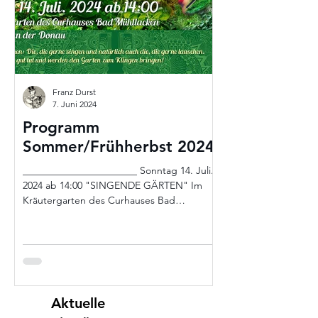
Franz Durst
7. Juni 2024
Programm
Freitag 29.
Sommer/Frühherbst 2024
2023 13.00 –
SESSELLIFT
_______________________ Sonntag 14. Juli.
„MITTAGSGE
2024 ab 14:00 "SINGENDE GÄRTEN" Im
Kräutergarten des Curhauses Bad
Postalm
Es spielen ab 13:00 liv
Mühllacken, Feldkirchen an...
Liftanlage jeweils ein
Trommlerin zwei Rund
unter...
Aktuelle