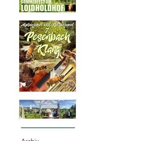
Samstag 24. 6. 2023,
SOMMERFEST AM
LOIDHOLDHOF ab 15:00
Sa. 3. Juni 2023, 14:00,
"PESENBACHKLANG 7“
FRÜHLINGSFEST im Lemurien
Garten im s`Stoareich in Aigen
Archiv
Schlägl. Sonntag 21. Mai 2023