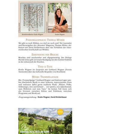
sunnseitn- Geigenwanderung
"Brache und Wildnis- über das
Mögliche" in Kooperation mit
Evalie Wagner.