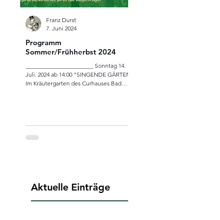
Franz Durst
Franz Durst
7. Juni 2024
15. Dez. 2023
Programm
Freitag 29. Dezember 2
Sommer/Frühherbst 2024
13.00 – 14:30
SESSELLIFTKONZERT
_______________________ Sonntag 14.
„MITTAGSGELÄUT“auf d
Juli. 2024 ab 14:00 "SINGENDE GÄRTEN"
Postalm
Im Kräutergarten des Curhauses Bad
Es spielen ab 13:00 live auf 6 Lift
Mühllacken, Feldkirchen an...
der Liftanlage jeweils ein Bläser
Trommlerin zwei Runden auf der
Liftanlage unter...
Aktuelle Einträge