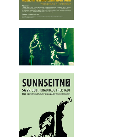
"A Neichtl komot" zum
Jahresausklang im Gasthaus
zum Alten Turm in Haslach. 28.
12. 2023 ab 19:30
SUNNSEITN BORDUN 2023