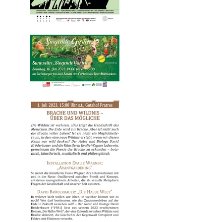
Freitag 28. Juli bis Sonntag 30.
Juli 2023 „TANZLUST“
Sunnseitn „Singende
Gärten“Sonntag, 16. Juli 2023,
14:00 bis ca. 16:00 im
Kräutergarten…