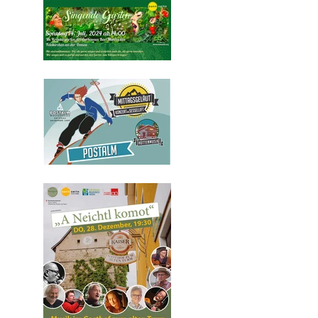
Programm Sommer/Frühherbst
2024
Freitag 29. Dezember 2023
13.00 – 14:30
SESSELLIFTKONZERT
„MITTAGSGELÄUT“auf der
Postalm